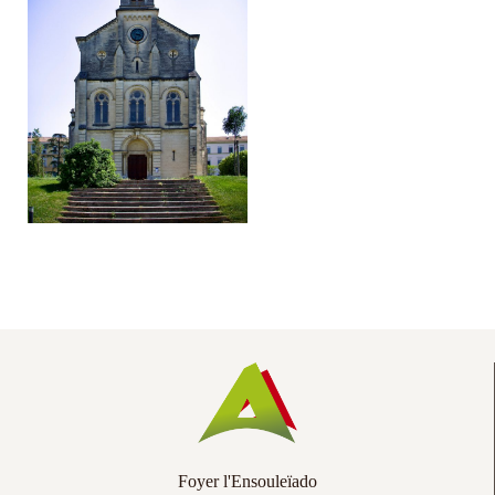
Co
Ac
Foyer l'Ensouleïado