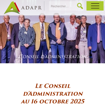
As
Ac
Ac
Conseil d'administration
Ga
Ag
Le Conseil
Ga
d’Administration
au 16 octobre 2025