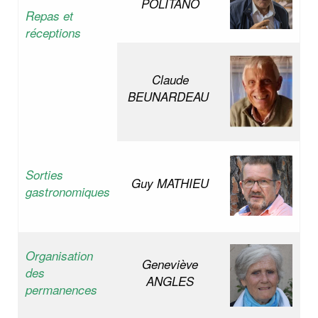
POLITANO
Repas et
réceptions
Claude
BEUNARDEAU
Sorties
Guy MATHIEU
gastronomiques
Organisation
Geneviève
des
ANGLES
permanences