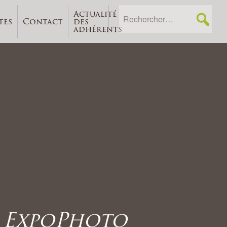
Actualité
tes
Contact
des
adhérents
R_ExpoPhoto