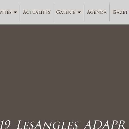
vités
Actualités
Galerie
Agenda
Gazet
019_LesAngles_ADAP