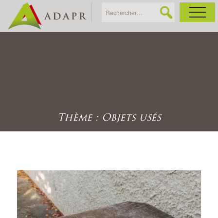
As
Ac
Ac
Thème : Objets usés
Ga
Ag
Ga