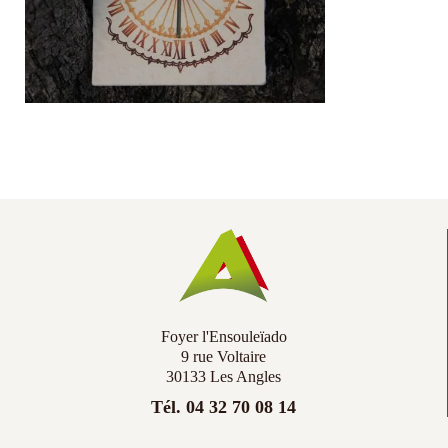
Co
Ac
Foyer l'Ensouleïado
9 rue Voltaire
30133 Les Angles
Tél. 04 32 70 08 14