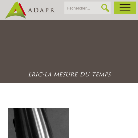
As
Ac
Ac
Eric-la mesure du temps
Ga
Ag
Ga