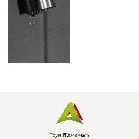
Co
Ac
Foyer l'Ensouleïado