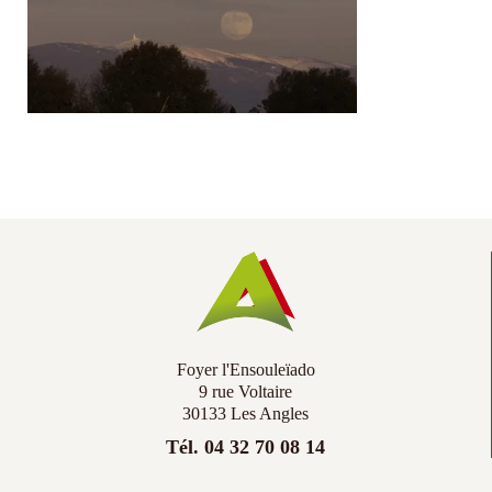
Co
Ac
Foyer l'Ensouleïado
9 rue Voltaire
30133 Les Angles
Tél. 04 32 70 08 14