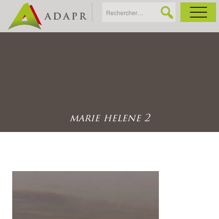
As
Ac
Ac
marie helene 2
Ga
Ag
Ga