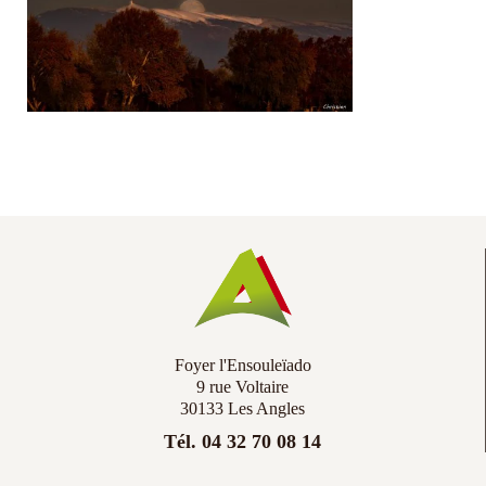
Co
Ac
Foyer l'Ensouleïado
9 rue Voltaire
30133 Les Angles
Tél. 04 32 70 08 14