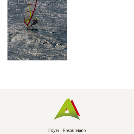
Co
Ac
Foyer l'Ensouleïado