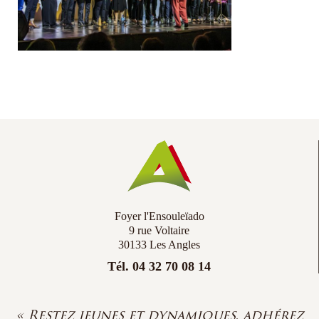
Co
Ac
Foyer l'Ensouleïado
9 rue Voltaire
30133 Les Angles
Tél. 04 32 70 08 14
« Restez jeunes et dynamiques, adhérez