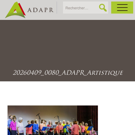
As
Ac
Ac
20260409_0080_ADAPR_Artistique
Ga
Ag
Ga