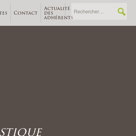
Actualité
tes
Contact
des
adhérents
stique