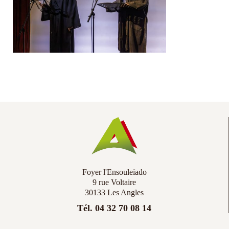
Co
Ac
Foyer l'Ensouleïado
9 rue Voltaire
30133 Les Angles
Tél. 04 32 70 08 14