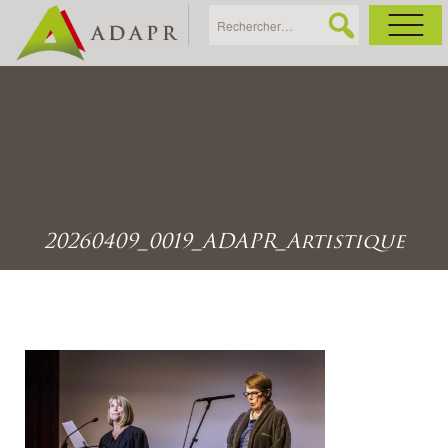
As
Ac
Ac
20260409_0019_ADAPR_Artistique
Ga
Ag
Ga