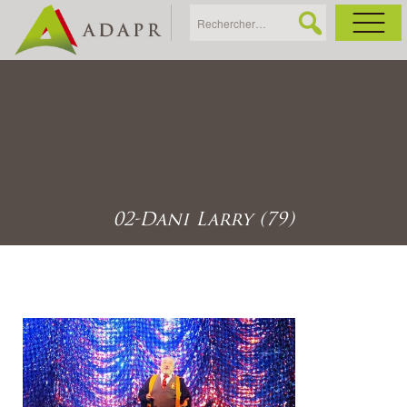
As
Ac
Ac
02-Dani Larry (79)
Ga
Ag
Ga