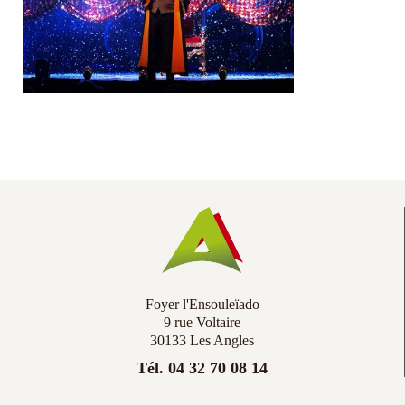
Co
Ac
Foyer l'Ensouleïado
9 rue Voltaire
30133 Les Angles
Tél. 04 32 70 08 14