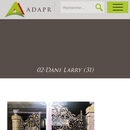
As
Ac
Ac
02-Dani Larry (31)
Ga
Ag
Ga