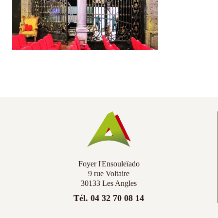
Co
Ac
Foyer l'Ensouleïado
9 rue Voltaire
30133 Les Angles
Tél. 04 32 70 08 14