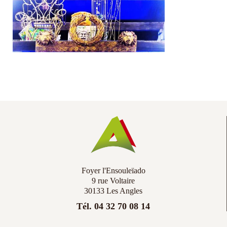
Co
Ac
Foyer l'Ensouleïado
9 rue Voltaire
30133 Les Angles
Tél. 04 32 70 08 14