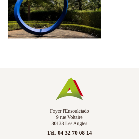
Co
Ac
Foyer l'Ensouleïado
9 rue Voltaire
30133 Les Angles
Tél. 04 32 70 08 14