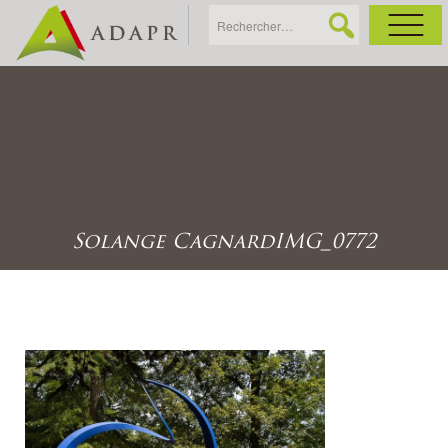
As
Ac
Ac
Solange CagnardIMG_0772
Ga
Ag
Ga