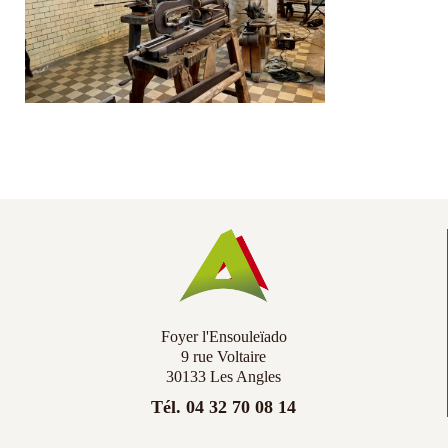
Co
Ac
Foyer l'Ensouleïado
9 rue Voltaire
30133 Les Angles
Tél. 04 32 70 08 14