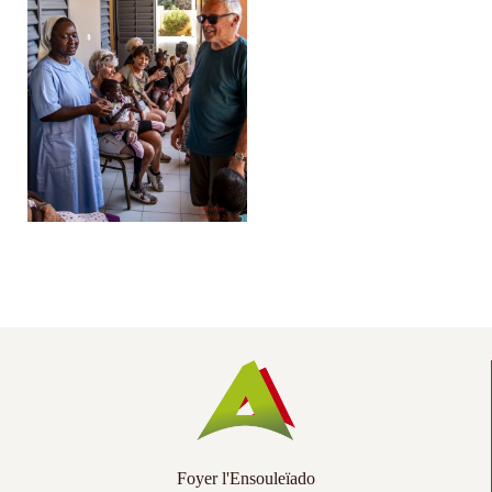
Co
Ac
Foyer l'Ensouleïado