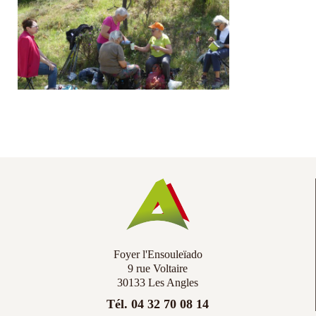
Co
Ac
Foyer l'Ensouleïado
9 rue Voltaire
30133 Les Angles
Tél. 04 32 70 08 14