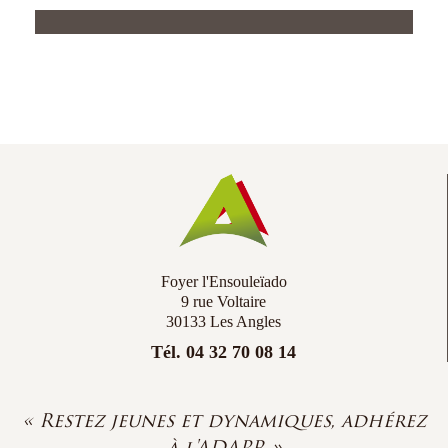
Co
Ac
Foyer l'Ensouleïado
9 rue Voltaire
30133 Les Angles
Tél. 04 32 70 08 14
« Restez jeunes et dynamiques, adhérez
à l'ADAPR »