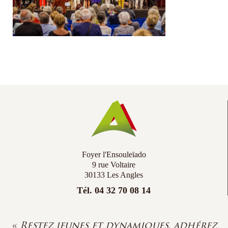
Co
Ac
Foyer l'Ensouleïado
9 rue Voltaire
30133 Les Angles
Tél. 04 32 70 08 14
« Restez jeunes et dynamiques, adhérez