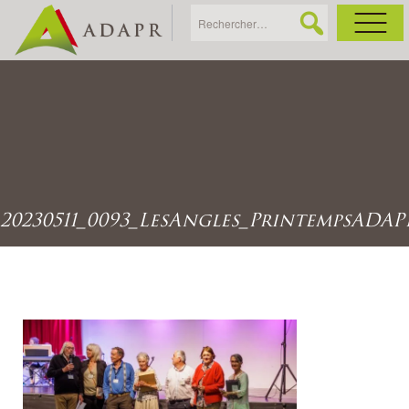
As
Ac
Ac
20230511_0093_LesAngles_PrintempsADAP
Ga
Ag
Ga