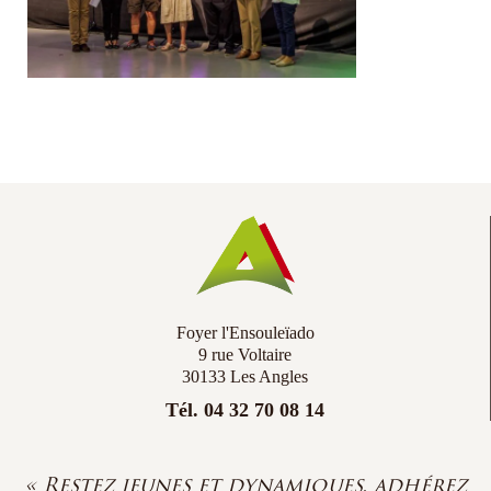
Co
Ac
Foyer l'Ensouleïado
9 rue Voltaire
30133 Les Angles
Tél. 04 32 70 08 14
« Restez jeunes et dynamiques, adhérez