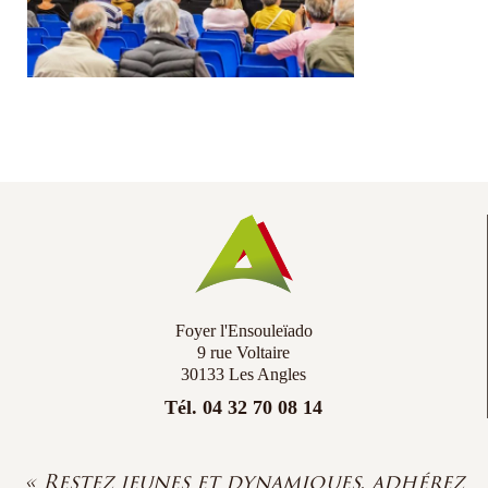
Co
Ac
Foyer l'Ensouleïado
9 rue Voltaire
30133 Les Angles
Tél. 04 32 70 08 14
« Restez jeunes et dynamiques, adhérez