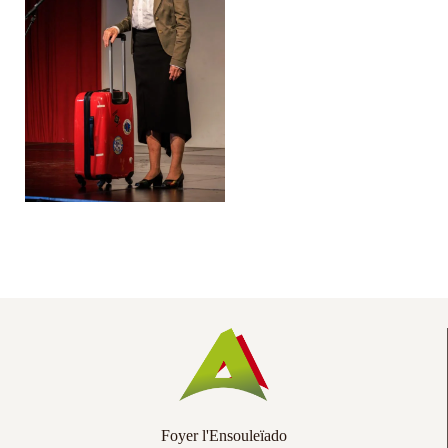
Co
Ac
Foyer l'Ensouleïado