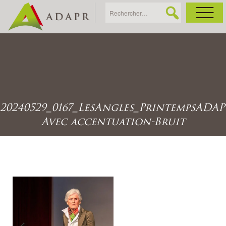
As
Ac
20240529_0167_LesAngles_PrintempsADAP
Ac
Avec accentuation-Bruit
Ga
Ag
Ga