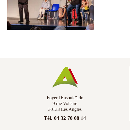
Co
Ac
Foyer l'Ensouleïado
9 rue Voltaire
30133 Les Angles
Tél. 04 32 70 08 14