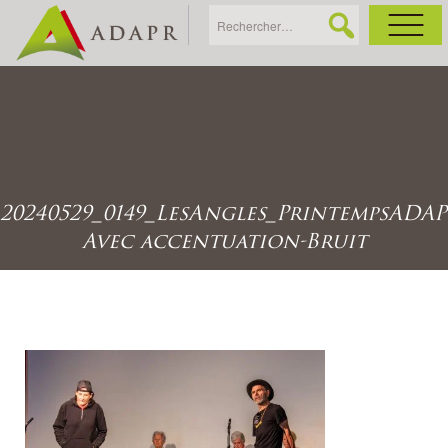
As
Ac
20240529_0149_LesAngles_PrintempsADAP
Ac
Avec accentuation-Bruit
Ga
Ag
Ga