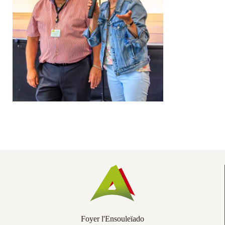
Co
Ac
Foyer l'Ensouleïado