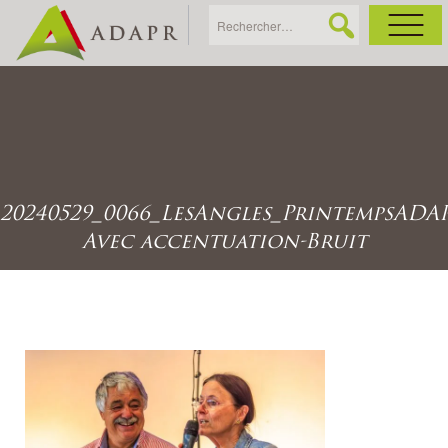
As
Ac
20240529_0066_LesAngles_PrintempsADA
Ac
Avec accentuation-Bruit
Ga
Ag
Ga