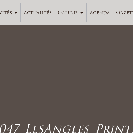
vités
Actualités
Galerie
Agenda
Gazet
0047_LesAngles_Prin