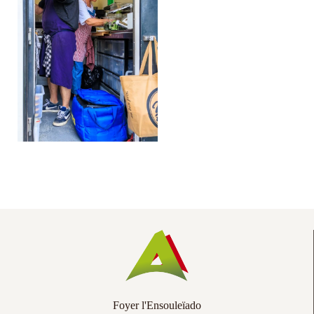
Co
Ac
Foyer l'Ensouleïado