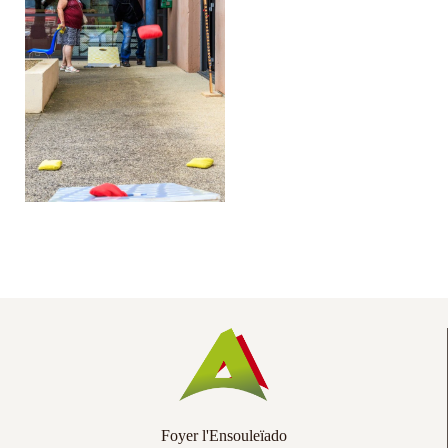
Co
Ac
Foyer l'Ensouleïado