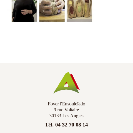
Co
Ac
Foyer l'Ensouleïado
9 rue Voltaire
30133 Les Angles
Tél. 04 32 70 08 14