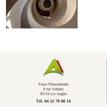
Co
Ac
Foyer l'Ensouleïado
9 rue Voltaire
30133 Les Angles
Tél. 04 32 70 08 14