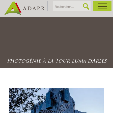
As
Ac
Ac
Photogénie à la Tour Luma d'Arles
Ga
Ag
Ga