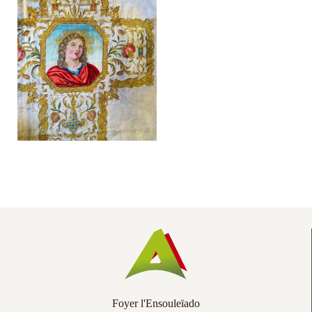
Co
Ac
Foyer l'Ensouleïado