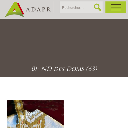
As
Ac
Ac
01- ND des Doms (63)
Ga
Ag
Ga