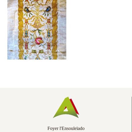
Co
Ac
Foyer l'Ensouleïado