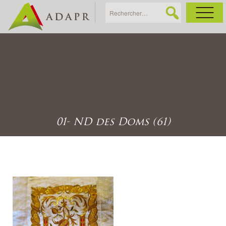
As
Ac
Ac
01- ND des Doms (61)
Ga
Ag
Ga