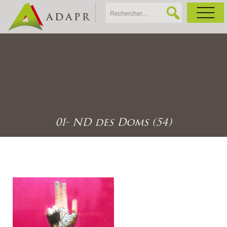
As
Ac
Ac
01- ND des Doms (54)
Ga
Ag
Ga