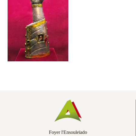
Co
Ac
Foyer l'Ensouleïado