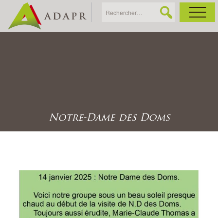
As
Ac
Ac
Notre-Dame des Doms
Ga
Ag
Ga