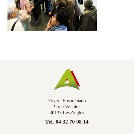
Co
Ac
Foyer l'Ensouleïado
9 rue Voltaire
30133 Les Angles
Tél. 04 32 70 08 14