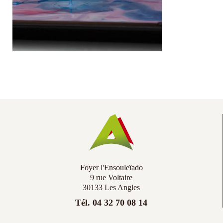
Co
Ac
Foyer l'Ensouleïado
9 rue Voltaire
30133 Les Angles
Tél. 04 32 70 08 14