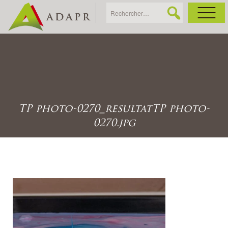
As
Ac
TP photo-0270_resultatTP photo-
Ac
0270.jpg
Ga
Ag
Ga