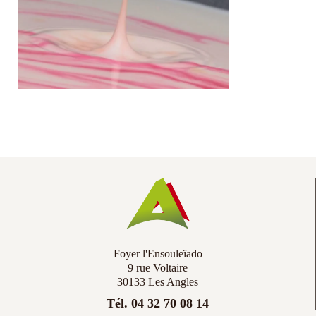
Co
Ac
Foyer l'Ensouleïado
9 rue Voltaire
30133 Les Angles
Tél. 04 32 70 08 14