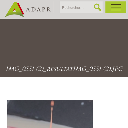
As
Ac
Ac
IMG_0551 (2)_resultatIMG_0551 (2).JPG
Ga
Ag
Ga