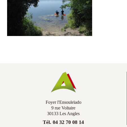
Co
Ac
Foyer l'Ensouleïado
9 rue Voltaire
30133 Les Angles
Tél. 04 32 70 08 14