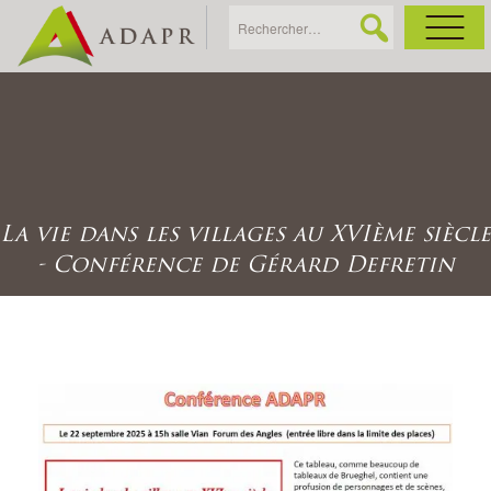
As
Ac
La vie dans les villages au XVIème siècle
Ac
- Conférence de Gérard Defretin
Ga
Ag
Ga