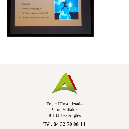
Co
Ac
Foyer l'Ensouleïado
9 rue Voltaire
30133 Les Angles
Tél. 04 32 70 08 14