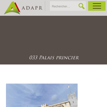
As
Ac
Ac
033 Palais princier
Ga
Ag
Ga