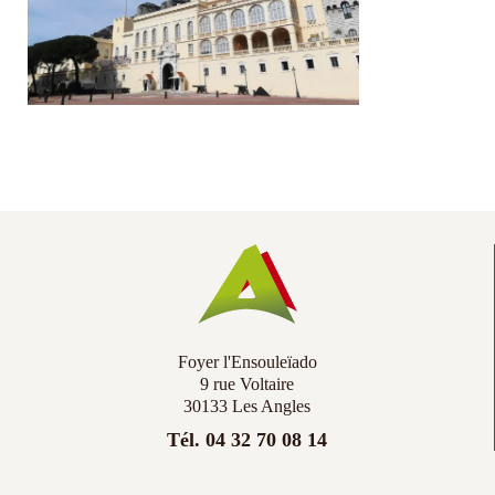
Co
Ac
Foyer l'Ensouleïado
9 rue Voltaire
30133 Les Angles
Tél. 04 32 70 08 14