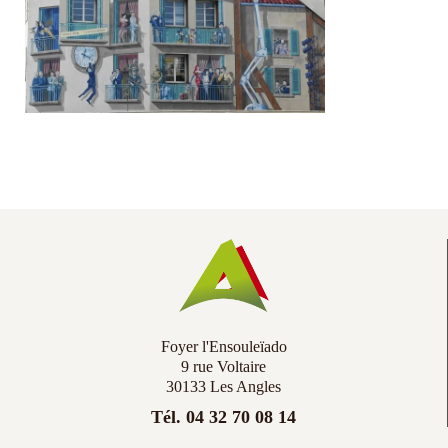
Co
Ac
Foyer l'Ensouleïado
9 rue Voltaire
30133 Les Angles
Tél. 04 32 70 08 14