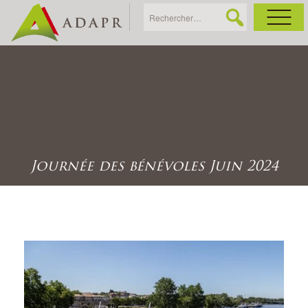
As
Ac
Ac
Journée des bénévoles Juin 2024
Ga
Ag
Ga