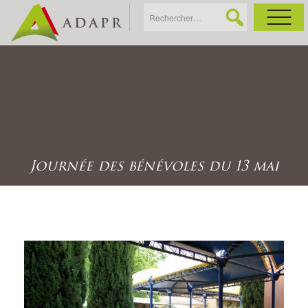
As
Ac
Ac
Journée des bénévoles du 13 mai
Ga
Ag
Ga