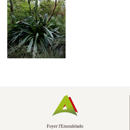
Co
Ac
Foyer l'Ensouleïado