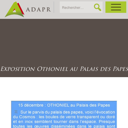
As
Ac
Ac
Exposition Othoniel au Palais des Papes
Ga
Ag
Ga