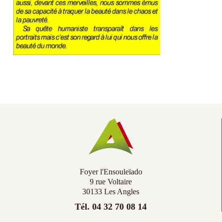
Co
Ac
Foyer l'Ensouleïado
9 rue Voltaire
30133 Les Angles
Tél. 04 32 70 08 14