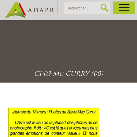
As
Ac
Ac
C1-03-Mc CURRY (00)
Ga
Ag
Ga