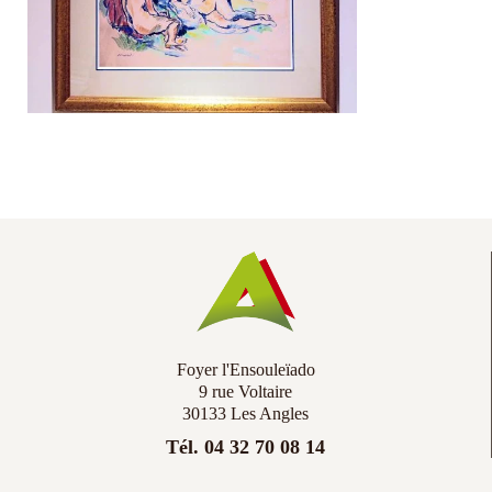
Co
Ac
Foyer l'Ensouleïado
9 rue Voltaire
30133 Les Angles
Tél. 04 32 70 08 14