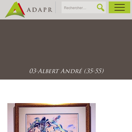
As
Ac
Ac
03-Albert André (35-55)
Ga
Ag
Ga